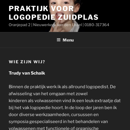
Ga
PRAKTIJK VOOR
naar
LOGOPEDIE ZUIDPLAS
de
inhoud
Oranjepad 2 | Nieuwerkerk aan den IJssel | 0180-317364
Menu
WIE ZIJN WIJ?
Trudy van Schaik
Binnen de praktijk werk ik als allround logopedist. De
afwisseling van het omgaan met zowel
kinderen als volwassenen vind ik een leuk extraatje dat
bij het vak logopedie hoort. In de loop der jaren ben ik
door diverse werkzaamheden, cursussen en
symposia gespecialiseerd in het behandelen van
volwassenen met functionele of organische