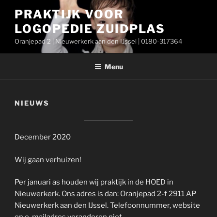
Ga
PRAKTIJK VOOR
naar
LOGOPEDIE ZUIDPLAS
de
inhoud
Oranjepad 2 | Nieuwerkerk aan den IJssel | 0180-317364
Menu
NIEUWS
December 2020
Wij gaan verhuizen!
Per januari as houden wij praktijk in de HOED in
Nieuwerkerk. Ons adres is dan: Oranjepad 2-f 2911 AP
Nieuwerkerk aan den IJssel. Telefoonnummer, website