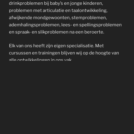
drinkproblemen bij baby’s en jonge kinderen,
problemen met articulatie en taalontwikkeling,
afwijkende mondgewoonten, stemproblemen,
ademhalingsproblemen, lees- en spellingsproblemen
en spraak- en slikproblemen na een beroerte.
Elk van ons heeft zijn eigen specialisatie. Met
cursussen en trainingen blijven wij op de hoogte van
alle ontwikkelingen in ons vak.
Voor vragen of nadere informatie kunt u ons bellen of
mailen. Graag tot ziens in onze praktijk!
Ingrid Arp & Trudy van Schaik
CONTACT & AANMELDING
Klik hier voor het contactformulier